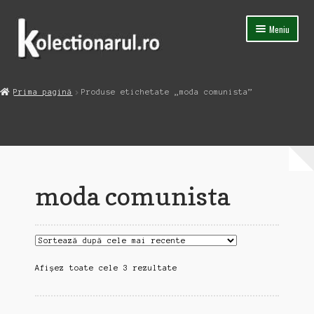
Sari
Sari
Meniu
la
la
navigare
conținut
Acasa
Prima pagină
Produse etichetate „moda comunista”
Extinde
Magazin
meniul
copil
Capsula Timpului
Blog
moda comunista
Contact
Sortat
Afișez toate cele 3 rezultate
după
cele
mai