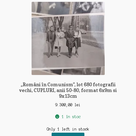
recente
„Români în Comunism”, lot 680 fotografii
vechi, CUPLURI, anii 50-80, format 6x9m si
9x13cm
9.300,00
lei
1 în stoc
Only 1 left in stock