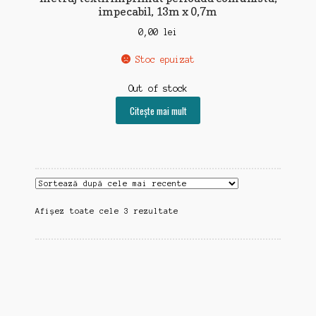
impecabil, 13m x 0,7m
0,00
lei
Stoc epuizat
Out of stock
Citește mai mult
Sortat
Afișez toate cele 3 rezultate
după
cele
mai
recente