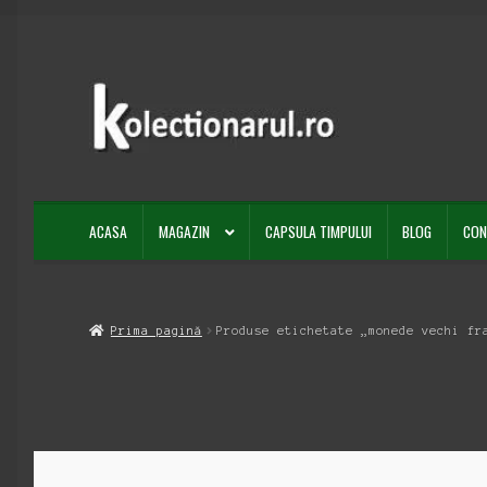
Sari
Sari
la
la
navigare
conținut
ACASA
MAGAZIN
CAPSULA TIMPULUI
BLOG
CON
Prima pagină
Produse etichetate „monede vechi fr