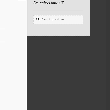
Ce colectionezi?
Caută
Caută
după: