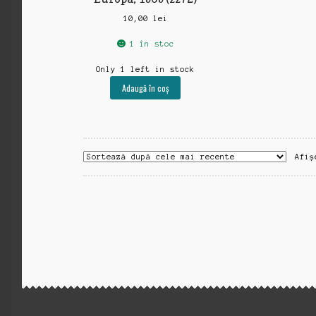
10,00
lei
1 în stoc
Only 1 left in stock
Adaugă în coș
Afiș