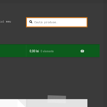
Caută
Caută
tul meu
după:
0,00
lei
0 elemente