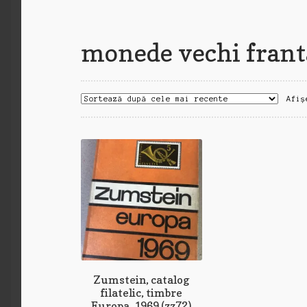
monede vechi frant
Afiș
Zumstein, catalog
filatelic, timbre
Europa, 1969 (zz72)