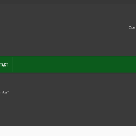
Con
TACT
anta”