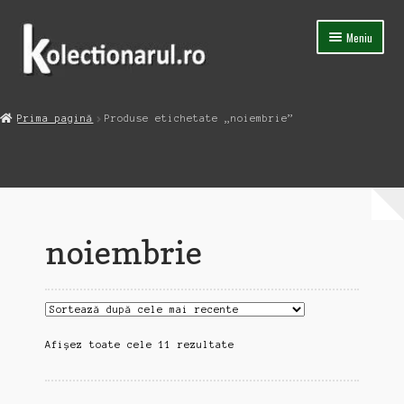
Sari
Sari
Meniu
la
la
navigare
conținut
Acasa
Prima pagină
Produse etichetate „noiembrie”
Extinde
Magazin
meniul
copil
Capsula Timpului
Blog
noiembrie
Contact
Sortat
Afișez toate cele 11 rezultate
după
cele
mai