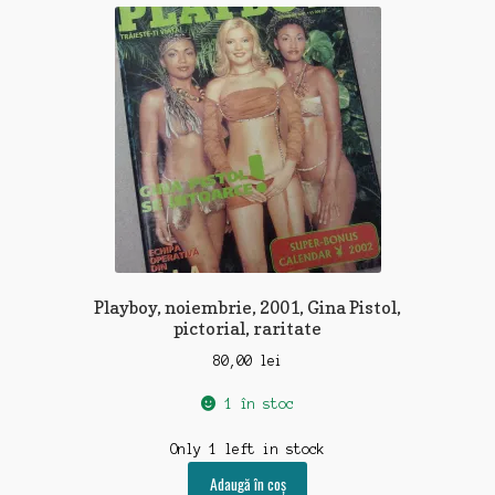
recente
Playboy, noiembrie, 2001, Gina Pistol,
pictorial, raritate
80,00
lei
1 în stoc
Only 1 left in stock
Adaugă în coș