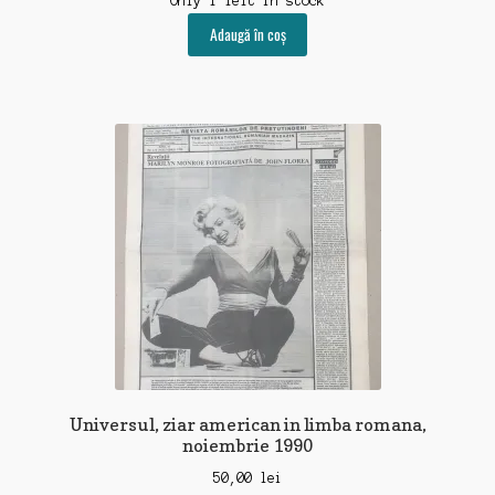
Only 1 left in stock
Adaugă în coș
Universul, ziar american in limba romana,
noiembrie 1990
50,00
lei