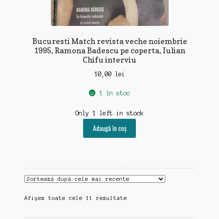
Bucuresti Match revista veche noiembrie
1995, Ramona Badescu pe coperta, Iulian
Chifu interviu
10,00
lei
1 în stoc
Only 1 left in stock
Adaugă în coș
Sortat
Afișez toate cele 11 rezultate
după
cele