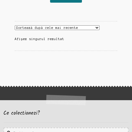
Afișez singurul rezultat
Ce colectionezi?
Caută
Caută