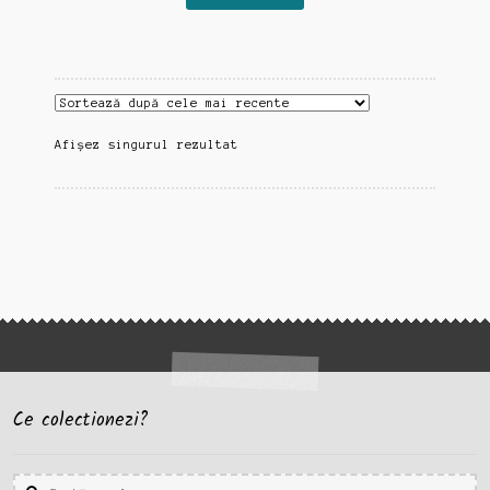
Afișez singurul rezultat
Ce colectionezi?
Caută
Caută