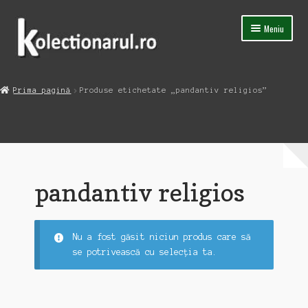
Sari
Sari
Meniu
la
la
navigare
conținut
Acasa
Prima pagină
Produse etichetate „pandantiv religios”
Extinde
Magazin
meniul
copil
Capsula Timpului
Blog
pandantiv religios
Contact
Nu a fost găsit niciun produs care să
se potrivească cu selecția ta.