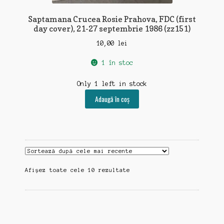
Saptamana Crucea Rosie Prahova, FDC (first
day cover), 21-27 septembrie 1986 (zz151)
10,00
lei
1 în stoc
Only 1 left in stock
Adaugă în coș
Sortat
Afișez toate cele 10 rezultate
după
cele
mai
recente