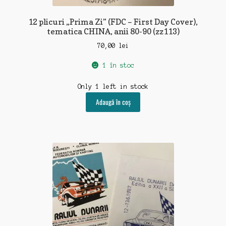
12 plicuri „Prima Zi” (FDC – First Day Cover),
tematica CHINA, anii 80-90 (zz113)
70,00
lei
1 în stoc
Only 1 left in stock
Adaugă în coș