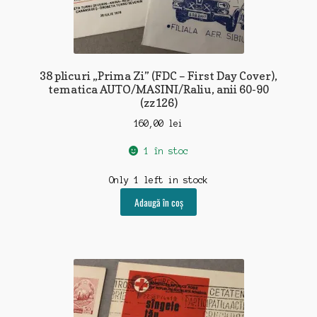
38 plicuri „Prima Zi” (FDC – First Day Cover),
tematica AUTO/MASINI/Raliu, anii 60-90
(zz126)
160,00
lei
1 în stoc
Only 1 left in stock
Adaugă în coș