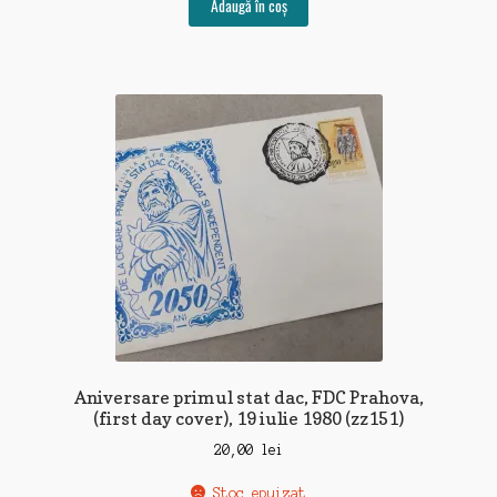
Adaugă în coș
Aniversare primul stat dac, FDC Prahova,
(first day cover), 19 iulie 1980 (zz151)
20,00
lei
Stoc epuizat