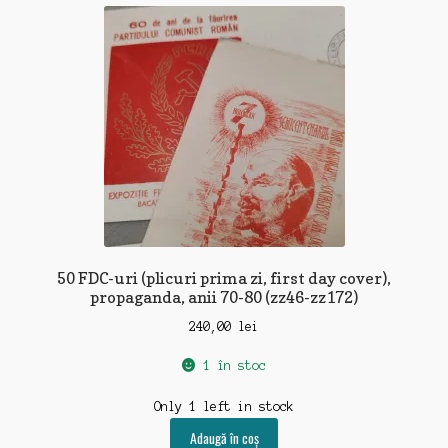
recente
50 FDC-uri (plicuri prima zi, first day cover),
propaganda, anii 70-80 (zz46-zz172)
240,00
lei
1 în stoc
Only 1 left in stock
Adaugă în coș