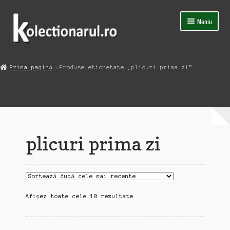
Sari
Sari
Meniu
la
la
navigare
conținut
Acasa
Prima pagină
Produse etichetate „plicuri prima zi”
Extinde
Magazin
meniul
copil
Capsula Timpului
Blog
plicuri prima zi
Contact
Sortat
Afișez toate cele 10 rezultate
după
cele
mai