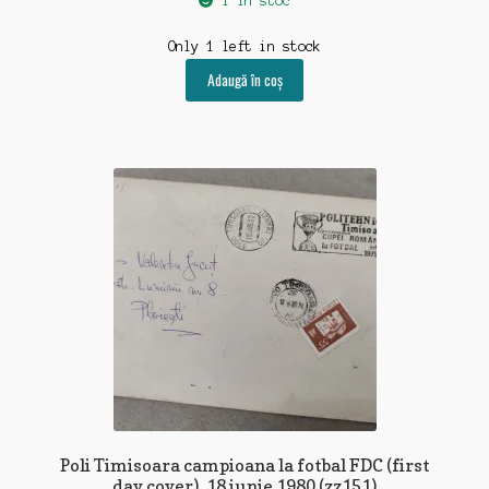
1 în stoc
Only 1 left in stock
Adaugă în coș
Poli Timisoara campioana la fotbal FDC (first
day cover), 18 iunie 1980 (zz151)