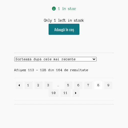
1 în stoc
Only 1 left in stock
Adaugă în coș
Sortat
Afișez 113 - 128 din 164 de rezultate
după
cele
1
2
3
…
5
6
7
8
9
mai
recente
10
11