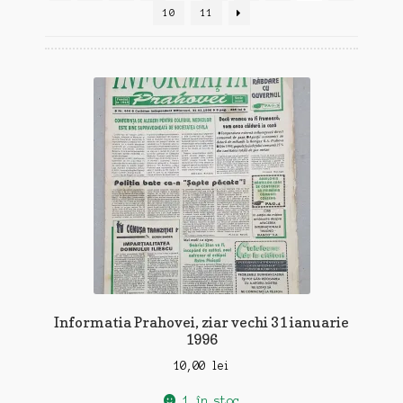
recente
10
11
Informatia Prahovei, ziar vechi 31 ianuarie
1996
10,00
lei
1 în stoc