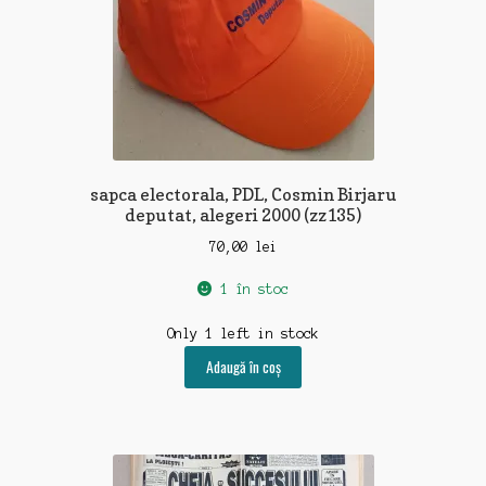
sapca electorala, PDL, Cosmin Birjaru
deputat, alegeri 2000 (zz135)
70,00
lei
1 în stoc
Only 1 left in stock
Adaugă în coș