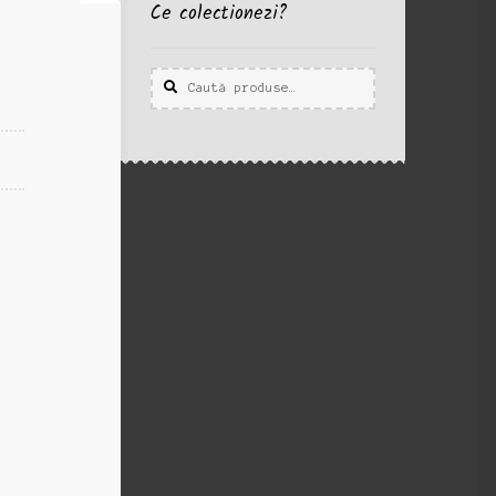
Ce colectionezi?
Caută
Caută
după: