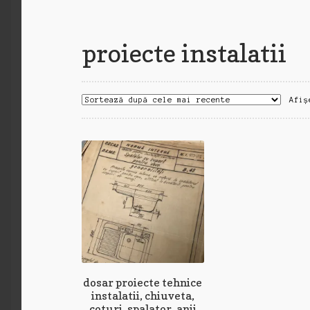
proiecte instalatii
Afiș
dosar proiecte tehnice
instalatii, chiuveta,
coturi, spalator, anii