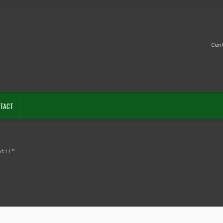
Con
TACT
atii”