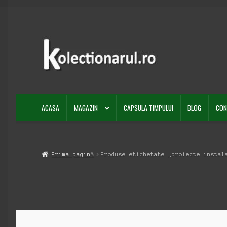
Sari
Sari
la
la
navigare
conținut
ACASA
MAGAZIN
CAPSULA TIMPULUI
BLOG
CON
Prima pagină
Produse etichetate „proiecte instal