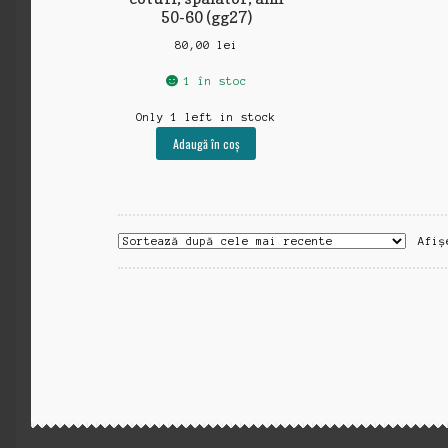
50-60 (gg27)
80,00
lei
1 în stoc
Only 1 left in stock
Adaugă în coș
Afiș