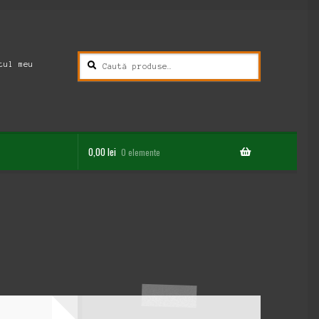
Caută
Caută
tul meu
după:
0,00
lei
0 elemente