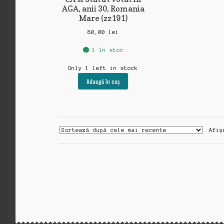
AGA, anii 30, Romania
Mare (zz191)
80,00
lei
1 în stoc
Only 1 left in stock
Adaugă în coș
Afiș