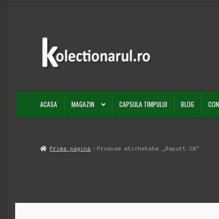
Sari
Sari
la
la
navigare
conținut
ACASA
MAGAZIN
CAPSULA TIMPULUI
BLOG
CON
Prima pagină
Produse etichetate „Raport CA”