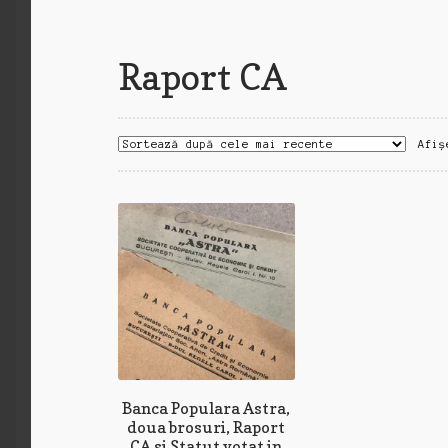
Raport CA
Afiș
Banca Populara Astra,
doua brosuri, Raport
CA si Statut votat in