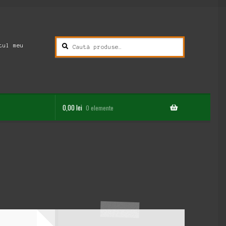
Caută
Caută
tul meu
după:
0,00
lei
0 elemente