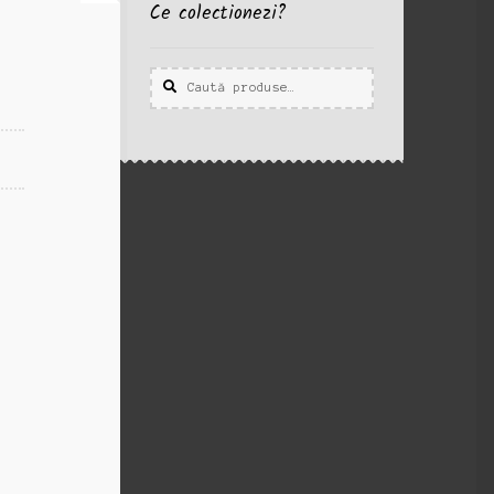
Ce colectionezi?
Caută
Caută
după: