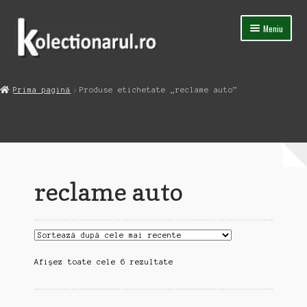
Sari
Sari
Meniu
la
la
navigare
conținut
Acasa
Prima pagină
Produse etichetate „reclame auto”
Extinde
Magazin
meniul
copil
Capsula Timpului
Blog
reclame auto
Contact
Sortat
Afișez toate cele 6 rezultate
după
cele
mai