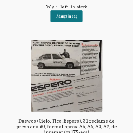
Only 1 left in stock
Adaugă în coș
Daewoo (Cielo, Tico, Espero), 31 reclame de
presa anii 90, format aprox. A5, A4, A3, A2, de
inramat (zz175-acs)