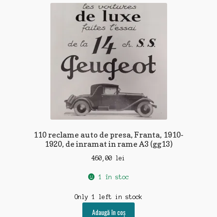
recente
110 reclame auto de presa, Franta, 1910-
1920, de inramat in rame A3 (gg13)
460,00
lei
1 în stoc
Only 1 left in stock
Adaugă în coș