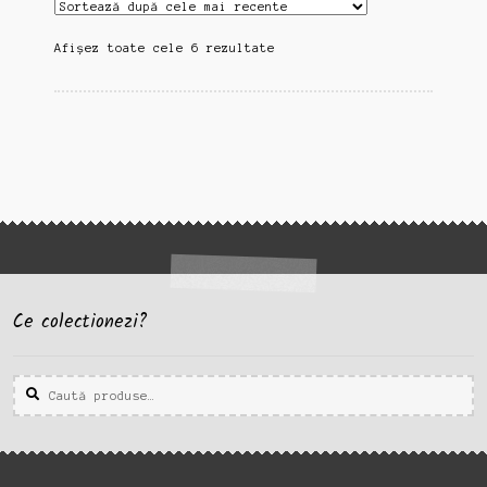
Sortat
Afișez toate cele 6 rezultate
după
cele
mai
recente
Ce colectionezi?
Caută
Caută
după: