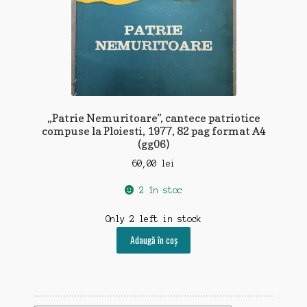
„Patrie Nemuritoare”, cantece patriotice
compuse la Ploiesti, 1977, 82 pag format A4
(gg06)
60,00
lei
2 în stoc
Only 2 left in stock
Adaugă în coș