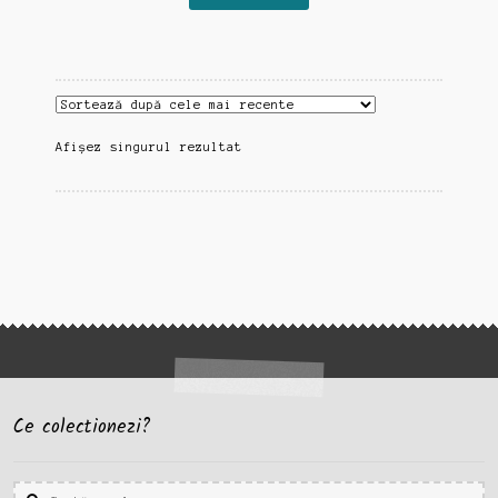
Afișez singurul rezultat
Ce colectionezi?
Caută
Caută