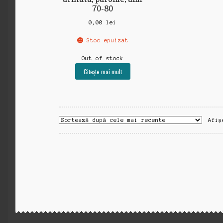
70-80
0,00
lei
Stoc epuizat
Out of stock
Citește mai mult
Afiș