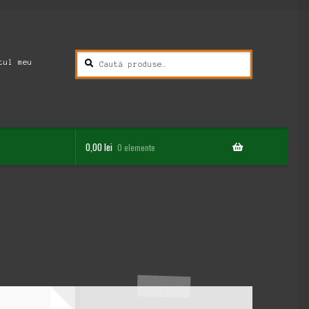
Caută
Caută
tul meu
după:
0,00
lei
0 elemente