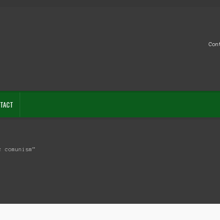
Con
TACT
c comunism”