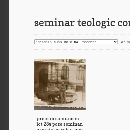
seminar teologic 
Afiș
preot in comunism –
lot 284 poze seminar,
armata, parohie, anii