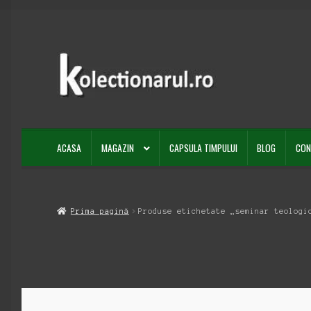
Sari
Sari
la
la
navigare
conținut
ACASA
MAGAZIN
CAPSULA TIMPULUI
BLOG
CON
Prima pagină
Produse etichetate „seminar teologi