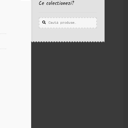
Ce colectionezi?
Caută
Caută
după: