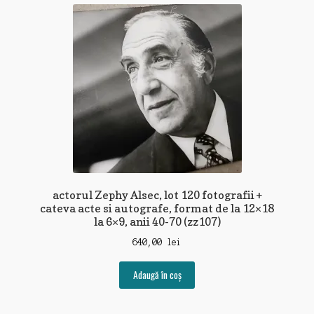
actorul Zephy Alsec, lot 120 fotografii +
cateva acte si autografe, format de la 12×18
la 6×9, anii 40-70 (zz107)
640,00
lei
Adaugă în coș