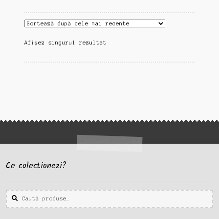
Afișez singurul rezultat
Ce colectionezi?
Caută
Caută
după: