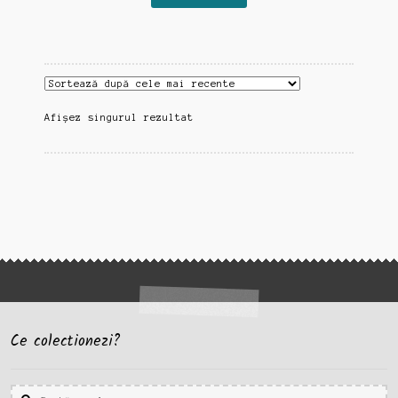
Afișez singurul rezultat
Ce colectionezi?
Caută
Caută