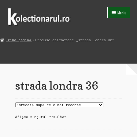
Sari
Sari
Meniu
la
la
navigare
conținut
Acasa
Prima pagină
Produse etichetate „strada londra 36”
Extinde
Magazin
meniul
copil
Capsula Timpului
Blog
strada londra 36
Contact
Afișez singurul rezultat