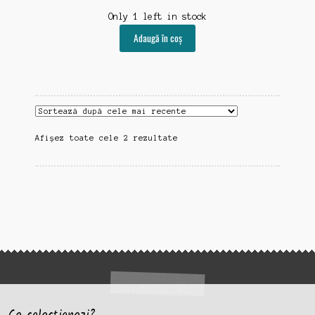
Only 1 left in stock
Adaugă în coș
Sortat
Afișez toate cele 2 rezultate
după
cele
mai
recente