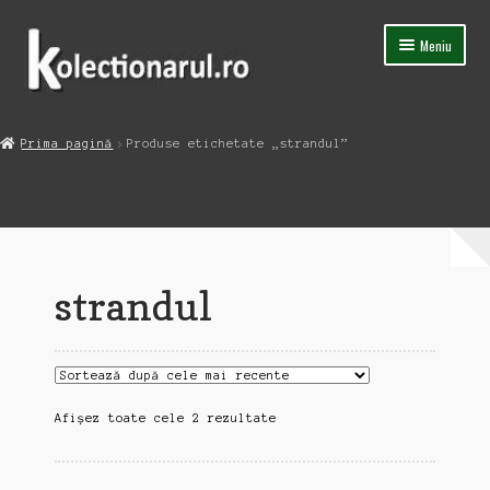
Sari
Sari
Meniu
la
la
navigare
conținut
Acasa
Prima pagină
Produse etichetate „strandul”
Extinde
Magazin
meniul
copil
Capsula Timpului
Blog
strandul
Contact
Sortat
Afișez toate cele 2 rezultate
după
cele
mai