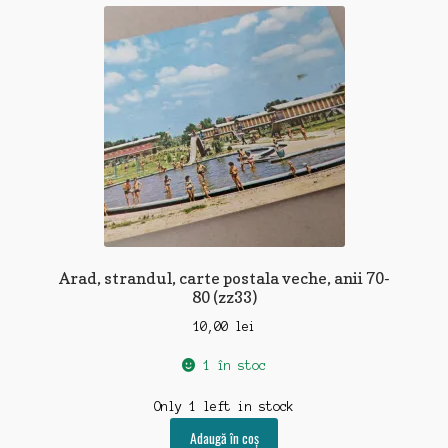
recente
Arad, strandul, carte postala veche, anii 70-
80 (zz33)
10,00
lei
1 în stoc
Only 1 left in stock
Adaugă în coș