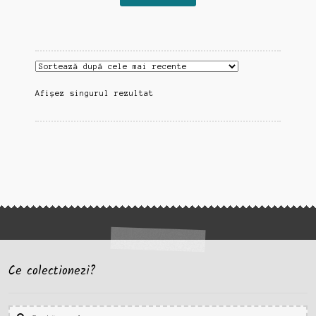
Afișez singurul rezultat
Ce colectionezi?
Caută
Caută