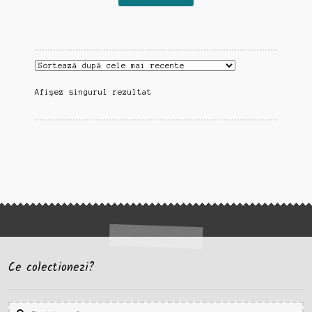
Afișez singurul rezultat
Ce colectionezi?
Caută
Caută