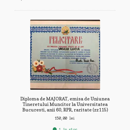
după
cele
mai
recente
Diploma de MAJORAT, emisa de Uniunea
Tineretului Muncitor la Universitatea
Bucuresti, anii 60, RPR, raritate (zz115)
150,00
lei
1 în stoc