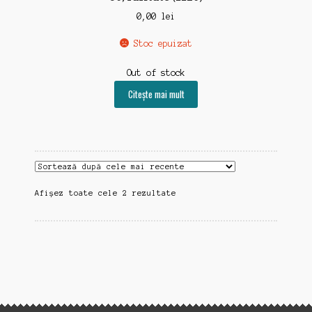
0,00
lei
Stoc epuizat
Out of stock
Citește mai mult
Sortat
Afișez toate cele 2 rezultate
după
cele
mai
recente