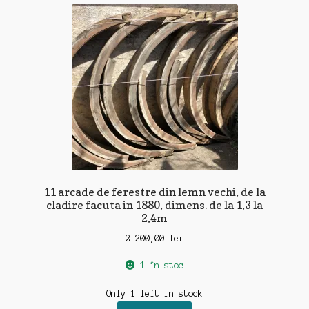
recente
11 arcade de ferestre din lemn vechi, de la
cladire facuta in 1880, dimens. de la 1,3 la
2,4m
2.200,00
lei
1 în stoc
Only 1 left in stock