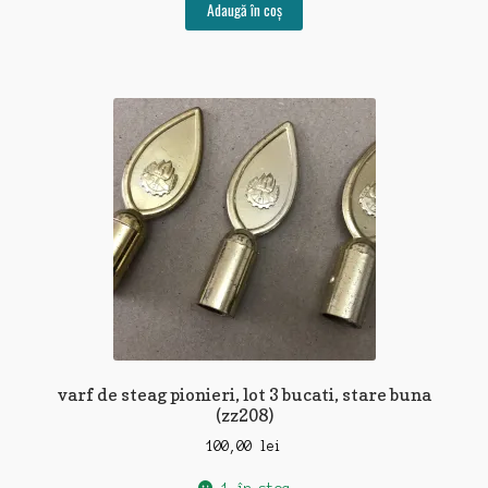
Adaugă în coș
varf de steag pionieri, lot 3 bucati, stare buna
(zz208)
100,00
lei