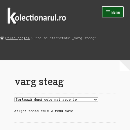
Sari
Sari
Meniu
la
la
navigare
conținut
Acasa
Prima pagină
Produse etichetate „varg steag”
Extinde
Magazin
meniul
copil
Capsula Timpului
Blog
varg steag
Contact
Sortat
Afișez toate cele 2 rezultate
după
cele
mai