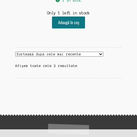
1 în stoc
Only 1 left in stock
Adaugă în coș
Sortat
Afișez toate cele 2 rezultate
după
cele
mai
recente