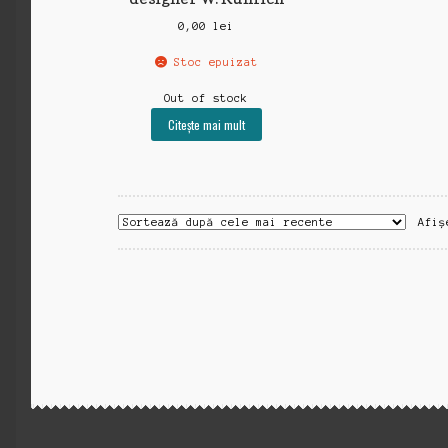
0,00
lei
Stoc epuizat
Out of stock
Citește mai mult
Afiș