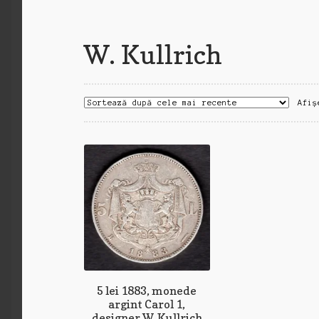
W. Kullrich
Afiș
5 lei 1883, monede
argint Carol 1,
designer W. Kullrich