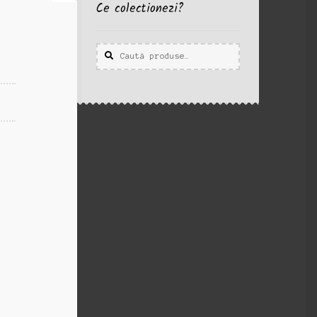
Ce colectionezi?
Caută
Caută
după: