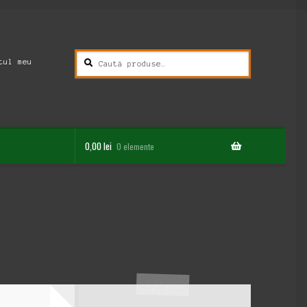
Caută
Caută
tul meu
după:
0,00
lei
0 elemente