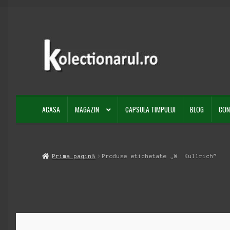
Sari
Sari
la
la
navigare
conținut
ACASA
MAGAZIN
CAPSULA TIMPULUI
BLOG
CON
Prima pagină
Produse etichetate „W. Kullrich”