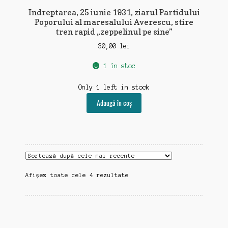
Indreptarea, 25 iunie 1931, ziarul Partidului
Poporului al maresalului Averescu, stire
tren rapid „zeppelinul pe sine”
30,00
lei
1 în stoc
Only 1 left in stock
Adaugă în coș
Sortat
Afișez toate cele 4 rezultate
după
cele
mai
recente