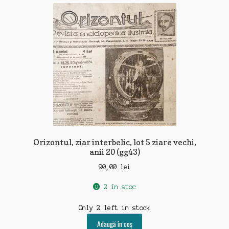
recente
Orizontul, ziar interbelic, lot 5 ziare vechi,
anii 20 (gg43)
90,00
lei
2 în stoc
Only 2 left in stock
Adaugă în coș