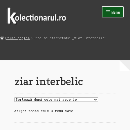
Sari
Sari
Meniu
la
la
navigare
conținut
Acasa
Prima pagină
Produse etichetate „ziar interbelic”
Extinde
Magazin
meniul
copil
Capsula Timpului
Blog
ziar interbelic
Contact
Sortat
Afișez toate cele 4 rezultate
după
cele
mai