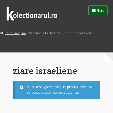
Sari
Sari
Meniu
la
la
navigare
conținut
Acasa
Prima pagină
Produse etichetate „ziare israeliene”
Extinde
Magazin
meniul
copil
Capsula Timpului
Blog
ziare israeliene
Contact
Nu a fost găsit niciun produs care să
se potrivească cu selecția ta.