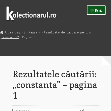
Sari
Sari
Meniu
la
la
navigare
conținut
Acasa
Prima pagină
Magazin
Rezultate de căutare pentru
Extinde
„constanta”
Pagina 1
Magazin
meniul
copil
Capsula Timpului
Blog
Rezultatele căutării:
Contact
„constanta” – pagina
1