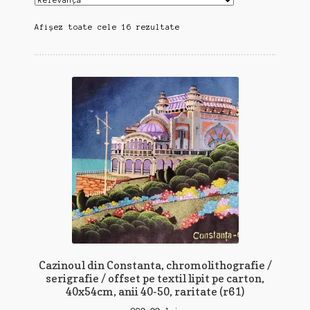
Sortat
Afișez toate cele 16 rezultate
după
cele
mai
recente
Cazinoul din Constanta, chromolithografie /
serigrafie / offset pe textil lipit pe carton,
40x54cm, anii 40-50, raritate (r61)