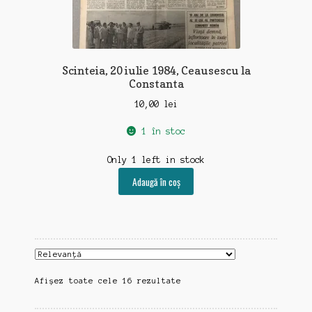
Scinteia, 20 iulie 1984, Ceausescu la
Constanta
10,00
lei
1 în stoc
Only 1 left in stock
Adaugă în coș
Sortat
Afișez toate cele 16 rezultate
după
cele