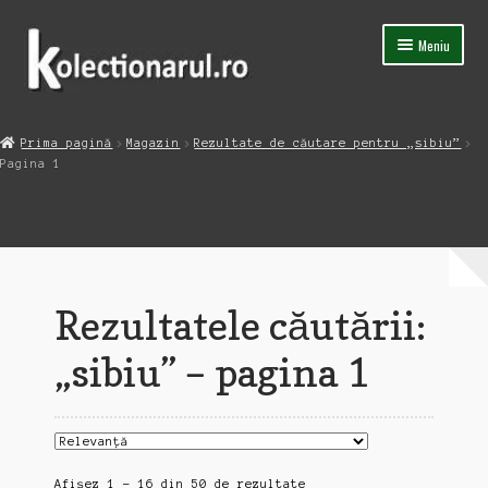
Sari
Sari
Meniu
la
la
navigare
conținut
Acasa
Prima pagină
Magazin
Rezultate de căutare pentru „sibiu”
Extinde
Pagina 1
Magazin
meniul
copil
Capsula Timpului
Blog
Rezultatele căutării:
Contact
„sibiu” – pagina 1
Sortat
Afișez 1 - 16 din 50 de rezultate