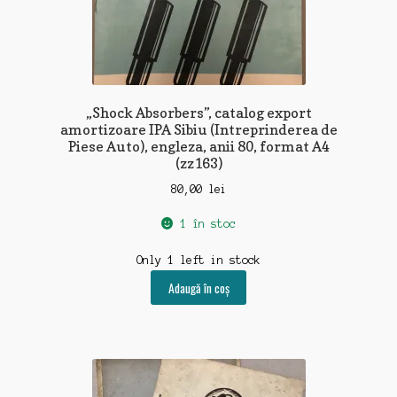
„Shock Absorbers”, catalog export
amortizoare IPA Sibiu (Intreprinderea de
Piese Auto), engleza, anii 80, format A4
(zz163)
80,00
lei
1 în stoc
Only 1 left in stock
Adaugă în coș