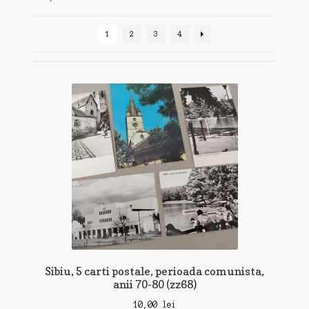
după
cele
1
2
3
4
mai
recente
Sibiu, 5 carti postale, perioada comunista,
anii 70-80 (zz68)
10,00
lei