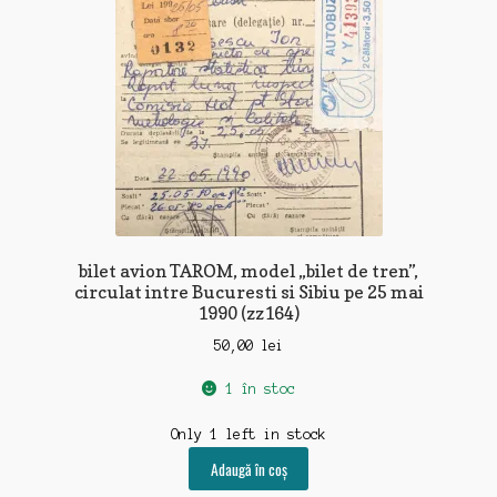
bilet avion TAROM, model „bilet de tren”,
circulat intre Bucuresti si Sibiu pe 25 mai
1990 (zz164)
50,00
lei
1 în stoc
Only 1 left in stock
Adaugă în coș