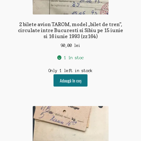
2 bilete avion TAROM, model „bilet de tren”,
circulate intre Bucuresti si Sibiu pe 15 iunie
si 16 iunie 1993 (zz164)
90,00
lei
1 în stoc
Only 1 left in stock
Adaugă în coș