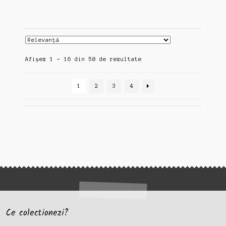
Sortat
Afișez 1 - 16 din 50 de rezultate
după
cele
1
2
3
4
mai
recente
Ce colectionezi?