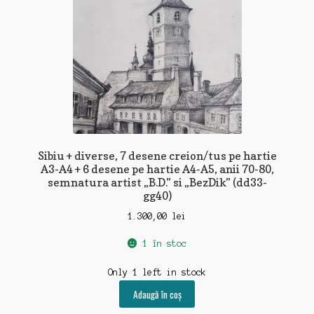
Sibiu + diverse, 7 desene creion/tus pe hartie
A3-A4 + 6 desene pe hartie A4-A5, anii 70-80,
semnatura artist „B.D.” si „BezDik” (dd33-
gg40)
1.300,00
lei
1 în stoc
Only 1 left in stock
Adaugă în coș