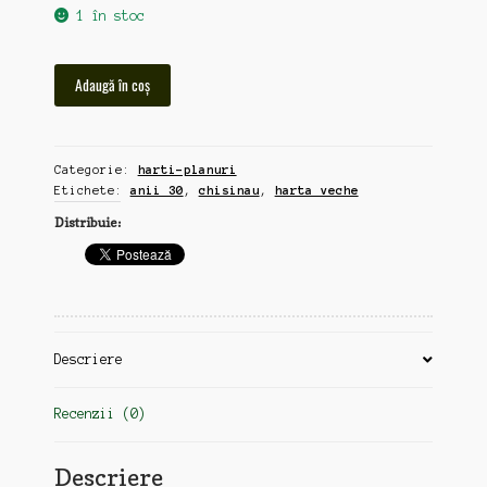
1 în stoc
Cantitate
Adaugă în coș
Harta
veche
Chisinau,
Categorie:
harti-planuri
format
Etichete:
anii 30
,
chisinau
,
harta veche
A6,
anii
Distribuie:
30
(zz208)
Descriere
Recenzii (0)
Descriere