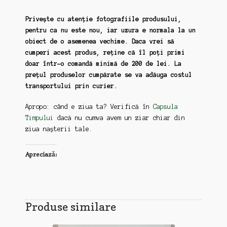
Privește cu atenție fotografiile produsului,
pentru ca nu este nou, iar uzura e normala la un
obiect de o asemenea vechime. Daca vrei să
cumperi acest produs, reține că îl poți primi
doar într-o comandă minimă de 200 de lei. La
prețul produselor cumpărate se va adăuga costul
transportului prin curier.
Apropo: când e ziua ta? Verifică în
Capsula
Timpului
dacă nu cumva avem un ziar chiar din
ziua nașterii tale.
Apreciază:
Produse similare