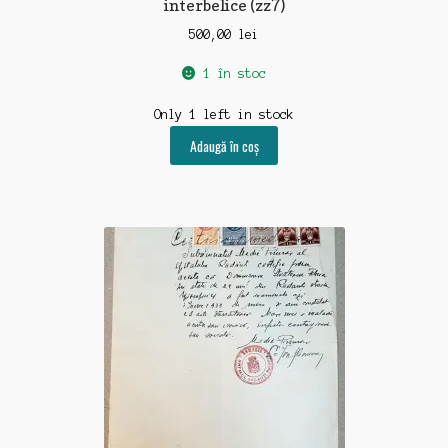
interbelice (zz7)
500,00
lei
1 în stoc
Only 1 left in stock
Adaugă în coș