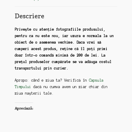
Descriere
Privește cu atenție fotografiile produsului,
pentru ca nu este nou, iar uzura e normala la un
obiect de o asemenea vechime. Daca vrei să
cumperi acest produs, reține că îl poți primi
doar într-o comandă minimă de 200 de lei. La
prețul produselor cumpărate se va adăuga costul
transportului prin curier.
Apropo: când e ziua ta? Verifică în
Capsula
Timpului
dacă nu cumva avem un ziar chiar din
ziua nașterii tale.
Apreciază: