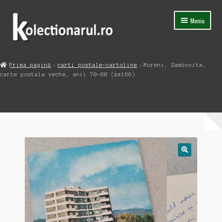
Sari
Sari
Meniu
la
la
navigare
conținut
Acasa
Prima pagină
carti postale-cartoline
Moreni, Dambovita,
Extinde
carte postala veche, anii 70-80 (zz166)
Magazin
meniul
copil
Capsula Timpului
Blog
Contact