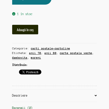
1 în stoc
Cantitate
Adaugă în coș
Moreni,
Dambovita,
carte
Categorie:
carti postale-cartoline
postala
Etichete:
anii 70
,
anii 80
,
carte postala veche
,
veche,
dambovita
,
moreni
anii
Distribuie:
70-
80
(zz166)
Descriere
Recenzii (0)