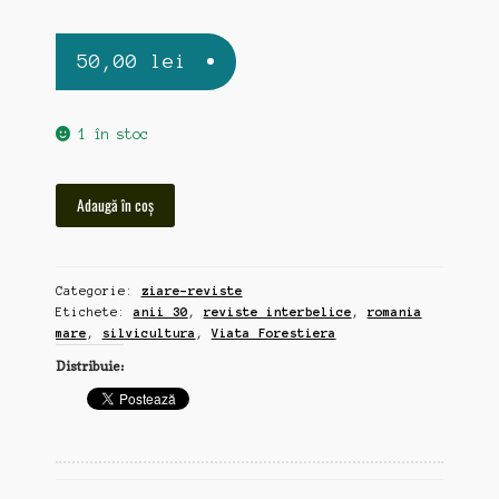
50,00
lei
1 în stoc
Cantitate
Adaugă în coș
Viata
Forestiera,
2
Categorie:
ziare-reviste
reviste
Etichete:
anii 30
,
reviste interbelice
,
romania
silvicultura
mare
,
silvicultura
,
Viata Forestiera
interbelica,
Distribuie:
Romania
Mare,
anii
30
(zz175)