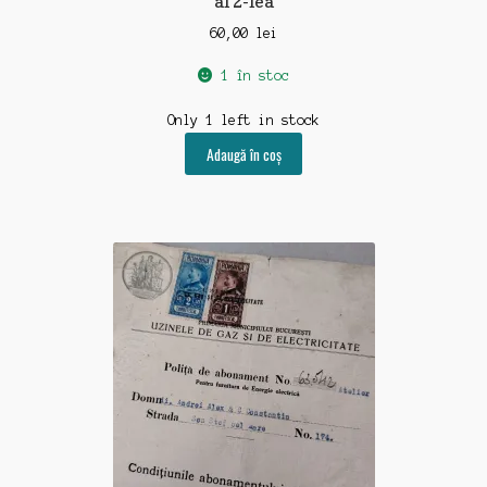
al 2-lea
60,00
lei
1 în stoc
Only 1 left in stock
Adaugă în coș