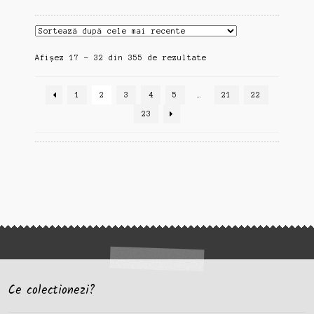
Sortat
Afișez 17 - 32 din 355 de rezultate
după
cele
1
2
3
4
5
…
21
22
mai
recente
23
Ce colectionezi?