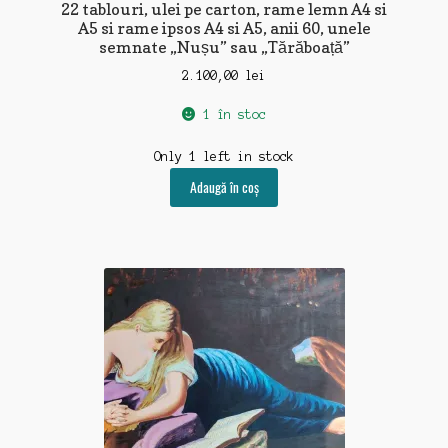
22 tablouri, ulei pe carton, rame lemn A4 si
A5 si rame ipsos A4 si A5, anii 60, unele
semnate „Nușu” sau „Tărăboață”
2.100,00
lei
1 în stoc
Only 1 left in stock
Adaugă în coș