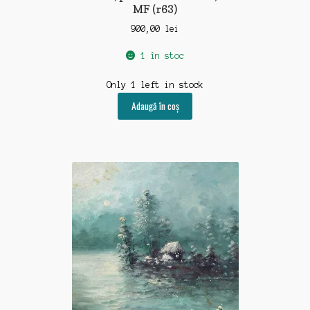
medicina-leacuri
MF (r63)
900,00
lei
pictura-sculptura
1 în stoc
muzica-film-radio-tv
Only 1 left in stock
propaganda-politica
Adaugă în coș
reclama-publicitate
sport-turism-vanatoare
timbre-plicuri-scrisori
ziare-reviste
Capsula Timpului
Blog