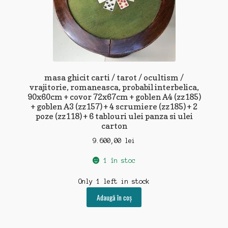
masa ghicit carti / tarot / ocultism /
vrajitorie, romaneasca, probabil interbelica,
90x60cm + covor 72x67cm + goblen A4 (zz185)
+ goblen A3 (zz157) + 4 scrumiere (zz185) + 2
poze (zz118) + 6 tablouri ulei panza si ulei
carton
9.600,00
lei
1 în stoc
Only 1 left in stock
Adaugă în coș