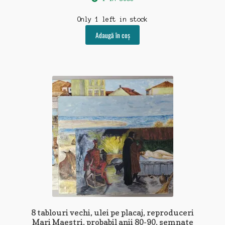
decoratiuni-mobilier
Only 1 left in stock
Adaugă în coș
diplome-documente
educatie-rechizite-manuale
feroviare-navale
folclor-religii-ezoterism
fotografii-negative-diapozitive
harti-planuri
jucarii-jocuri-machete
insigne-decoratii-steaguri
8 tablouri vechi, ulei pe placaj, reproduceri
Mari Maestri, probabil anii 80-90, semnate