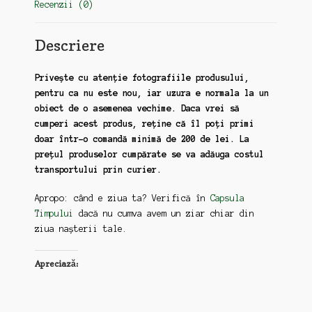
Recenzii (0)
Descriere
Privește cu atenție fotografiile produsului,
pentru ca nu este nou, iar uzura e normala la un
obiect de o asemenea vechime. Daca vrei să
cumperi acest produs, reține că îl poți primi
doar într-o comandă minimă de 200 de lei. La
prețul produselor cumpărate se va adăuga costul
transportului prin curier.
Apropo: când e ziua ta? Verifică în
Capsula
Timpului
dacă nu cumva avem un ziar chiar din
ziua nașterii tale.
Apreciază: