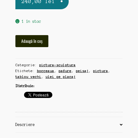
240,00
lei
1 în stoc
Cantitate
Adaugă în coș
"cu
bocceaua
in
Categorie:
pictura-sculptura
băț",
Etichete:
bocceaua
,
padure
,
peisaj
,
pictura
,
tablou
tablou vechi
,
ulei pe placaj
vechi,
Distribuie:
ulei
pe
placaj,
35x48cm
(r61)
Descriere