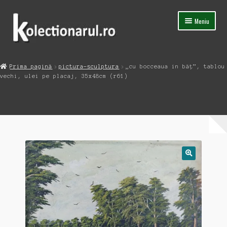
Sari
Sari
Meniu
la
la
navigare
conținut
Acasa
Prima pagină
pictura-sculptura
„cu bocceaua in băț”, tablou
Extinde
vechi, ulei pe placaj, 35x48cm (r61)
Magazin
meniul
copil
Capsula Timpului
Blog
Contact