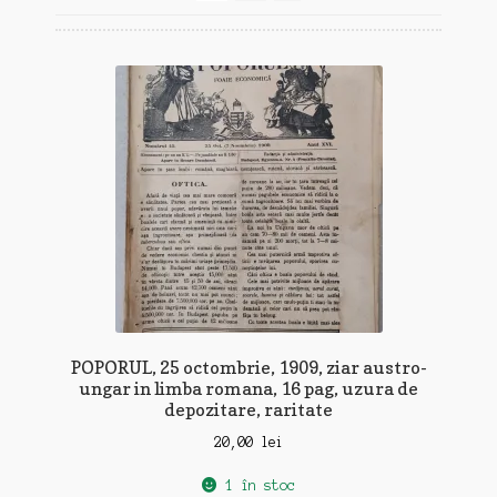
recente
POPORUL, 25 octombrie, 1909, ziar austro-
ungar in limba romana, 16 pag, uzura de
depozitare, raritate
20,00
lei
1 în stoc