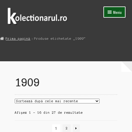
Sari
Sari
Meniu
la
la
navigare
conținut
Acasa
Prima pagină
Produse etichetate „1909”
Extinde
Magazin
meniul
copil
Capsula Timpului
Blog
1909
Contact
Sortat
Afișez 1 - 16 din 27 de rezultate
după
cele
1
2
mai