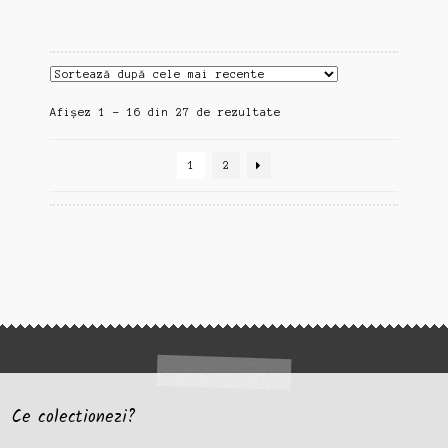
Sortat
Afișez 1 - 16 din 27 de rezultate
după
cele
1
2
mai
recente
Ce colectionezi?