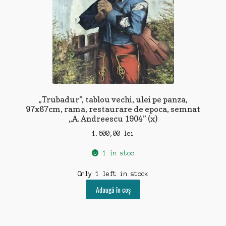
„Trubadur”, tablou vechi, ulei pe panza,
97x67cm, rama, restaurare de epoca, semnat
„A. Andreescu 1904” (x)
1.600,00
lei
1 în stoc
Only 1 left in stock
Adaugă în coș