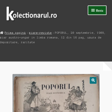
Sari
Sari
Meniu
la
la
navigare
conținut
Acasa
Prima pagină
ziare-reviste
POPORUL, 20 septembrie, 1909,
Extinde
ziar austro-ungar in limba romana, 12 din 16 pag, uzura de
Magazin
meniul
depozitare, raritate
copil
Capsula Timpului
Blog
Contact