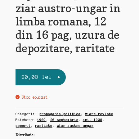
ziar austro-ungar in
limba romana, 12
din 16 pag, uzura de
depozitare, raritate
20,00
lei
Stoc epuizat
Categorii:
propaganda-politica
,
ziare-reviste
Etichete:
1909
,
20 septembrie
,
anii 1900
,
poporul
,
raritate
,
ziar austro-ungar
Distribuie: