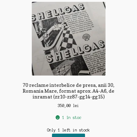
70 reclame interbelice de presa, anii 30,
Romania Mare, format aprox. A4-A6, de
inramat (zz10-zz87-gg14-gg15)
350,00
lei
1 în stoc
Only 1 left in stock