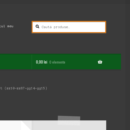
Caută
Caută
tul meu
după:
0,00
lei
0 elemente
at (zz10-zz87-gg14-gg15)