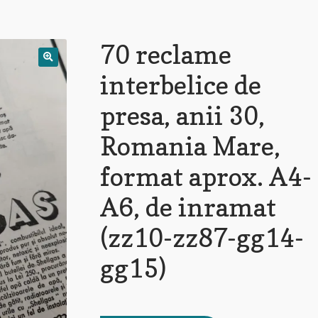
70 reclame
interbelice de
presa, anii 30,
Romania Mare,
format aprox. A4-
A6, de inramat
(zz10-zz87-gg14-
gg15)