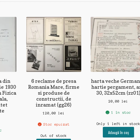
a din
6 reclame de presa
harta veche German
ie 1930
Romania Mare, firme
hartie pergament, a
 Fizica
si produse de
30, 32x52cm (zz01
la,
constructii, de
20,00
lei
tet
inramat (gg26)
te
1 în stoc
120,00
lei
Only 1 left in stoc
Stoc epuizat
c
Adaugă în coș
Out of stock