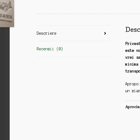
Desc
Descriere
Prives
Recenzii (0)
este n
vrei s
minima
transp
Apropo
un zia
Aprecia