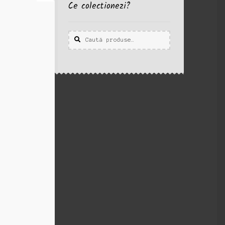
Ce colectionezi?
Caută
Caută
după: