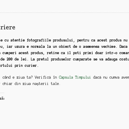
de
inramat
(zz10-
zz87-
riere
gg14-
gg15)
te cu atentie fotografiile produsului, pentru ca acest produs nu
ou, iar uzura e normala la un obiect de o asemenea vechime. Daca
a cumperi acest produs, retine ca il poti primi doar intr-o coma
 de 200 de lei. La pretul produselor cumparate se va adauga cost
ortului prin curier.
: când e ziua ta? Verifică în
Capsula Timpului
dacă nu cumva ave
r chiar din ziua nașterii tale.
ză: