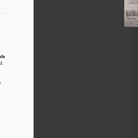
nda
ul
m