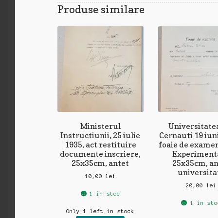
Produse similare
Ministerul
Universitate
Instructiunii, 25 iulie
Cernauti 19 iun
1935, act restituire
foaie de examen
documente inscriere,
Experimenta
25x35cm, antet
25x35cm, an
universita
10,00
lei
20,00
lei
1 în stoc
1 în sto
Only 1 left in stock