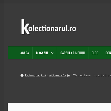
Sari
Sari
la
la
navigare
conținut
ACASA
MAGAZIN
CAPSULA TIMPULUI
BLOG
CON
Prima pagină
afise-colaje
70 reclame interbelic