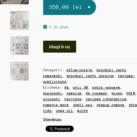
350,00
lei
1 în stoc
Cantitate
Adaugă în coș
70
reclame
interbelice
Categorii:
afise-colaje
,
branduri vechi
de
romanesti
,
branduri vechi straine
,
reclama-
presa,
publicitate
anii
Etichete:
A4
,
anii 30
,
astra vagoane
,
30,
bucuresti
,
campina
,
de inramat
,
krupp
,
OSIN
Romania
ploiesti
,
raritate
,
reclame interbelice
,
Mare,
romania mare
,
shell gas
,
steaua romana
,
str
format
lido
,
vega oil
,
wirth
aprox.
Distribuie:
A4-
A6,