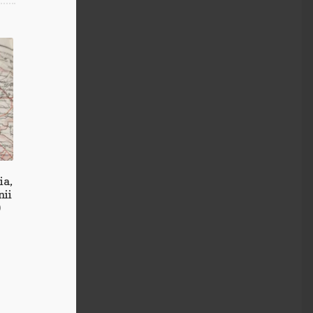
ia,
nii
)
k