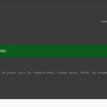
Con
TACT
e de presa, anii 30, Romania Mare, format aprox. A4-A6, de inram