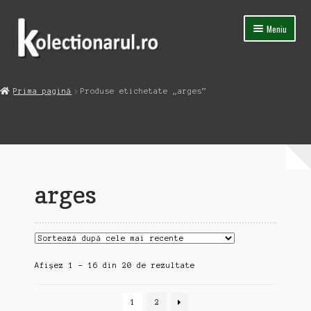
Sari
Sari
Meniu
la
la
navigare
conținut
Acasa
Prima pagină
Produse etichetate „arges”
Extinde
Magazin
meniul
copil
Capsula Timpului
Blog
arges
Contact
Sortat
Afișez 1 - 16 din 20 de rezultate
după
cele
1
2
mai