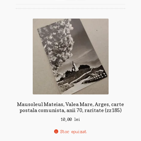
recente
Mausoleul Mateias, Valea Mare, Arges, carte
postala comunista, anii 70, raritate (zz185)
10,00
lei
Stoc epuizat