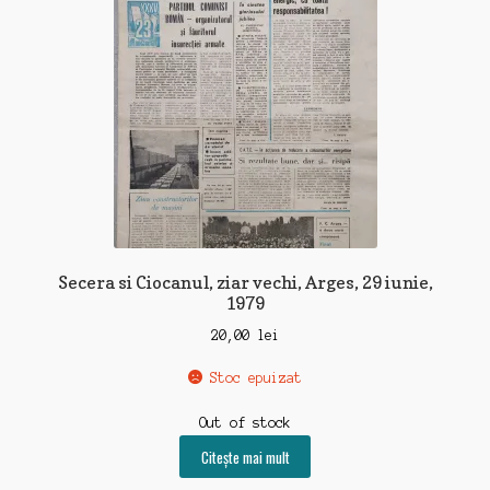
Secera si Ciocanul, ziar vechi, Arges, 29 iunie,
1979
20,00
lei
Stoc epuizat
Out of stock
Citește mai mult