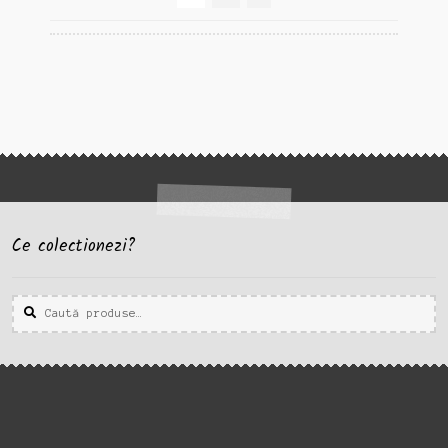
recente
Ce colectionezi?
Caută
Caută
după: