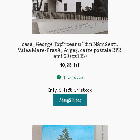
casa „George Topîrceanu” din Nămăești,
Valea Mare-Pravăț, Argeș, carte postala RPR,
anii 60 (zz115)
10,00
lei
1 în stoc
Only 1 left in stock
Adaugă în coș