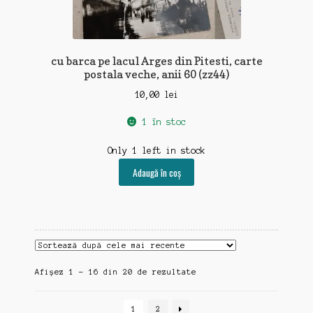
cu barca pe lacul Arges din Pitesti, carte
postala veche, anii 60 (zz44)
10,00
lei
1 în stoc
Only 1 left in stock
Adaugă în coș
Sortat
Afișez 1 - 16 din 20 de rezultate
după
cele
1
2
mai