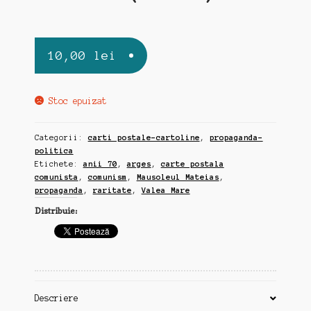
10,00
lei
Stoc epuizat
Categorii:
carti postale-cartoline
,
propaganda-
politica
Etichete:
anii 70
,
arges
,
carte postala
comunista
,
comunism
,
Mausoleul Mateias
,
propaganda
,
raritate
,
Valea Mare
Distribuie:
Descriere