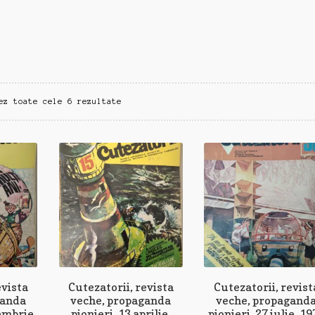
Sortat
ez toate cele 6 rezultate
după
cele
mai
recente
evista
Cutezatorii, revista
Cutezatorii, revist
ganda
veche, propaganda
veche, propagand
embrie,
pionieri, 13 aprilie,
pionieri, 27 iulie, 19