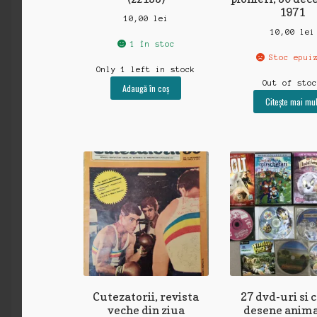
1971
10,00
lei
10,00
lei
1 în stoc
Stoc epui
Only 1 left in stock
Out of sto
Adaugă în coș
Citește mai mul
Cutezatorii, revista
27 dvd-uri si 
veche din ziua
desene anima