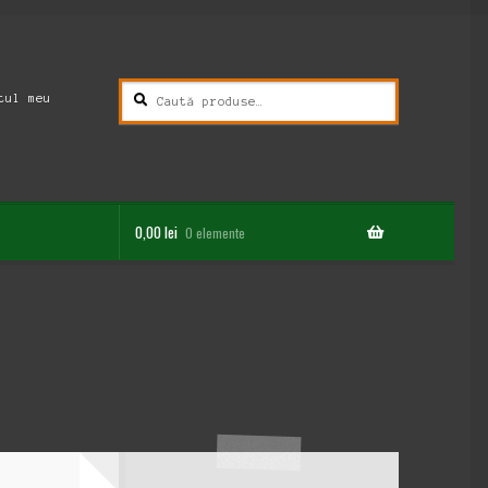
Caută
Caută
tul meu
după:
0,00
lei
0 elemente