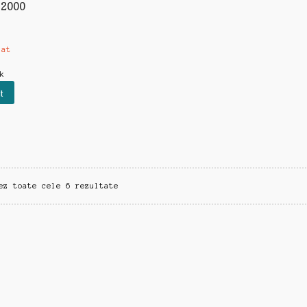
 2000
zat
ck
t
Sortat
ez toate cele 6 rezultate
după
cele
mai
recente