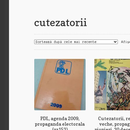
cutezatorii
Afiș
PDL, agenda 2009,
Cutezatorii, r
propaganda electorala
veche, propa
(zz153)
pionieri, 30 dec