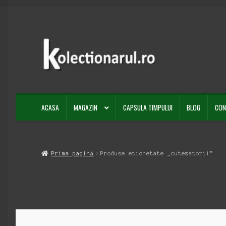
Sari
Sari
la
la
navigare
conținut
ACASA
MAGAZIN
CAPSULA TIMPULUI
BLOG
CON
Prima pagină
Produse etichetate „cutezatorii”