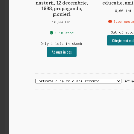
nasterii, 12 decembrie,
educatie, anii
1968, propaganda,
0,00
lei
pionieri
Stoc epui
10,00
lei
Out of sto
1 în stoc
Citește mai mul
Only 1 left in stock
Adaugă în coș
Afiș