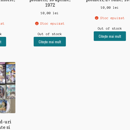
1972
10,00
lei
10,00
lei
Stoc epuizat
zat
Stoc epuizat
Out of stock
ck
Out of stock
Citește mai mult
t
Citește mai mult
cd-uri
te si