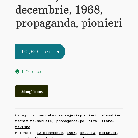
decembrie, 1968,
propaganda, pionieri
10,00
lei
1 în stoc
Cantitate
Adaugă în coș
Cutezatorii,
revista
veche
Categorii:
cercetasi-strajeri-pionieri
,
educatie-
din
rechizite-manuale
,
propaganda-politica
,
ziare-
ziua
reviste
nasterii,
Etichete:
12 decembrie
,
1968
,
anii 60
,
comunism
,
12