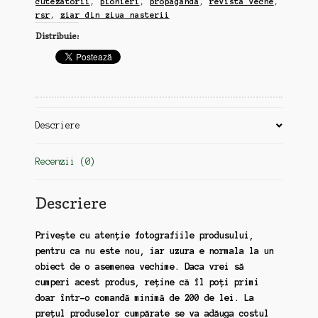
cutezatorii
,
pionieri
,
propaganda
,
revista veche
,
decembrie,
rsr
,
ziar din ziua nasterii
1968,
Distribuie:
propaganda,
pionieri
Descriere
Recenzii (0)
Descriere
Privește cu atenție fotografiile produsului,
pentru ca nu este nou, iar uzura e normala la un
obiect de o asemenea vechime. Daca vrei să
cumperi acest produs, reține că îl poți primi
doar într-o comandă minimă de 200 de lei. La
prețul produselor cumpărate se va adăuga costul