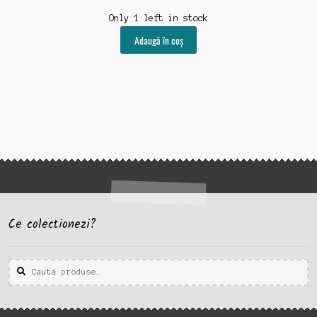
Only 1 left in stock
Adaugă în coș
Ce colectionezi?
Caută
Caută
după: