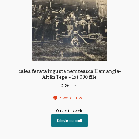
calea ferata ingusta nemteasca Hamangia-
Altân Tepe – lot 900 file
0,00
lei
Stoc epuizat
Out of stock
Citește mai mult