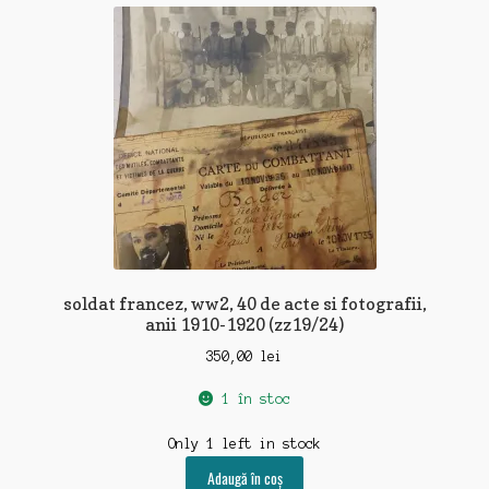
recente
soldat francez, ww2, 40 de acte si fotografii,
anii 1910-1920 (zz19/24)
350,00
lei
1 în stoc
Only 1 left in stock
Adaugă în coș