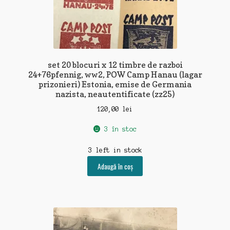
set 20 blocuri x 12 timbre de razboi
24+76pfennig, ww2, POW Camp Hanau (lagar
prizonieri) Estonia, emise de Germania
nazista, neautentificate (zz25)
120,00
lei
3 în stoc
3 left in stock
Adaugă în coș