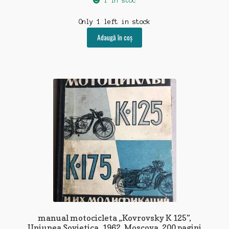
1 în stoc
Only 1 left in stock
Adaugă în coș
manual motocicleta „Kovrovsky K 125”,
Uniunea Sovietica, 1962, Moscova, 200 pagini