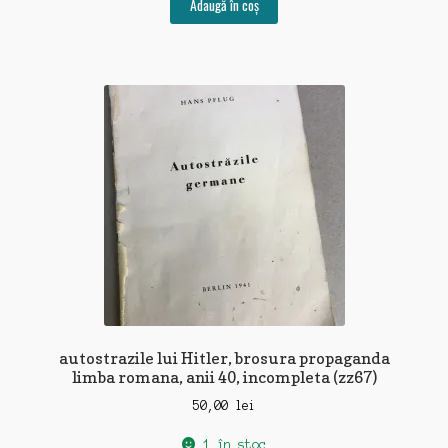
Adaugă în coș
autostrazile lui Hitler, brosura propaganda
limba romana, anii 40, incompleta (zz67)
50,00
lei
1 în stoc