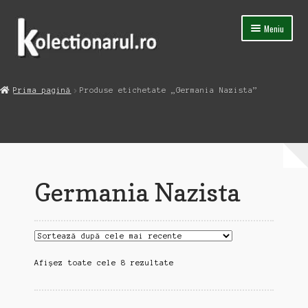
Sari
Sari
Meniu
la
la
navigare
conținut
Acasa
Prima pagină
Produse etichetate „Germania Nazista”
Extinde
Magazin
meniul
copil
Capsula Timpului
Blog
Germania Nazista
Contact
Sortat
Afișez toate cele 8 rezultate
după
cele
mai