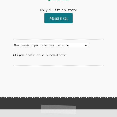
Only 1 left in stock
Adaugă în coș
Sortat
Afișez toate cele 8 rezultate
după
cele
mai
recente