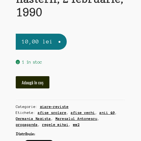
1990
10,00
lei
1 în stoc
Cantitate
Adaugă în coș
Libertatea,
ziar
vechi
Categorie:
ziare-reviste
din
Etichete:
afise scolare
,
afise vechi
,
anii 40
,
ziua
Germania Nazista
,
Maresalul Antonescu
,
nasterii,
propaganda
,
regele mihai
,
ww2
2
Distribuie:
februarie,