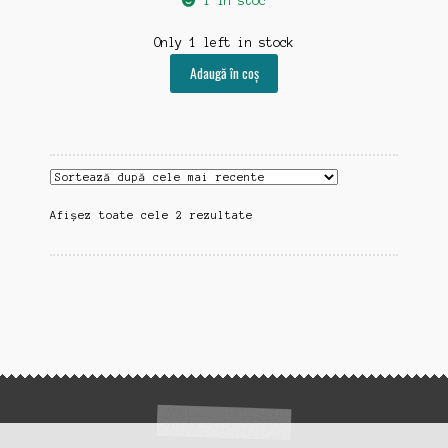
1 în stoc
Only 1 left in stock
Adaugă în coș
Sortat
Afișez toate cele 2 rezultate
după
cele
mai
recente