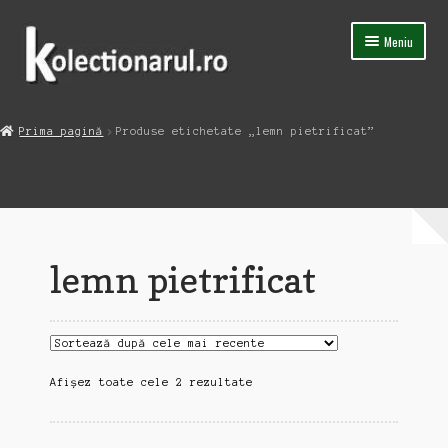
Sari
Sari
Meniu
la
la
navigare
conținut
Acasa
Prima pagină
Produse etichetate „lemn pietrificat”
Extinde
Magazin
meniul
copil
Capsula Timpului
Blog
lemn pietrificat
Contact
Sortat
Afișez toate cele 2 rezultate
după
cele
mai