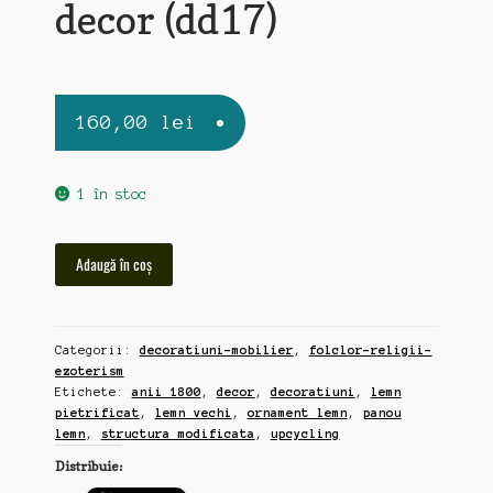
decor (dd17)
160,00
lei
1 în stoc
Cantitate
Adaugă în coș
ornament
lemn
vechi,
Categorii:
decoratiuni-mobilier
,
folclor-religii-
probabil
ezoterism
1800,
Etichete:
anii 1800
,
decor
,
decoratiuni
,
lemn
pentru
pietrificat
,
lemn vechi
,
ornament lemn
,
panou
upcycling,
lemn
,
structura modificata
,
upcycling
decor
Distribuie:
(dd17)