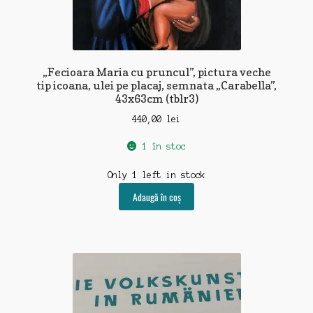
„Fecioara Maria cu pruncul”, pictura veche
tip icoana, ulei pe placaj, semnata „Carabella”,
43x63cm (tblr3)
440,00
lei
1 în stoc
Only 1 left in stock
Adaugă în coș