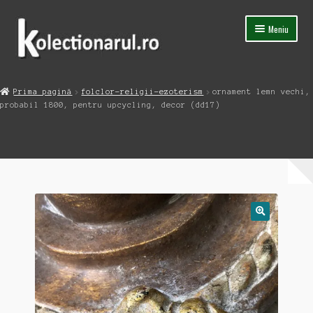
Sari
Sari
Meniu
la
la
navigare
conținut
Acasa
Prima pagină
folclor-religii-ezoterism
ornament lemn vechi,
Extinde
probabil 1800, pentru upcycling, decor (dd17)
Magazin
meniul
copil
Capsula Timpului
Blog
Contact