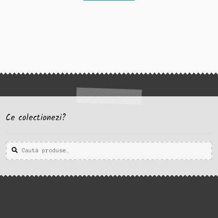
Ce colectionezi?
Caută
Caută
după: