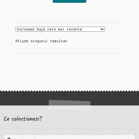
Afișez singurul rezultat
Ce colectionezi?
Caută
Caută