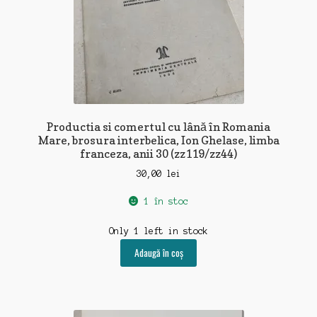
Productia si comertul cu lână în Romania
Mare, brosura interbelica, Ion Ghelase, limba
franceza, anii 30 (zz119/zz44)
30,00
lei
1 în stoc
Only 1 left in stock
Adaugă în coș