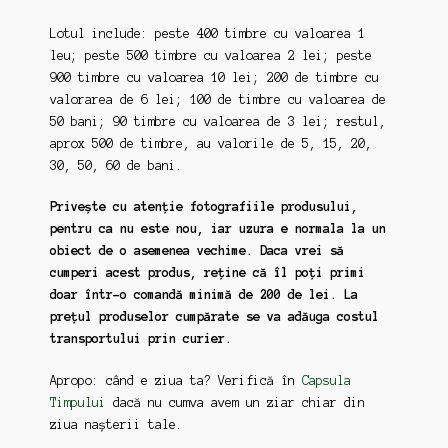
Lotul include: peste 400 timbre cu valoarea 1
leu; peste 500 timbre cu valoarea 2 lei; peste
900 timbre cu valoarea 10 lei; 200 de timbre cu
valorarea de 6 lei; 100 de timbre cu valoarea de
50 bani; 90 timbre cu valoarea de 3 lei; restul,
aprox 500 de timbre, au valorile de 5, 15, 20,
30, 50, 60 de bani.
Privește cu atenție fotografiile produsului,
pentru ca nu este nou, iar uzura e normala la un
obiect de o asemenea vechime. Daca vrei să
cumperi acest produs, reține că îl poți primi
doar într-o comandă minimă de 200 de lei. La
prețul produselor cumpărate se va adăuga costul
transportului prin curier.
Apropo: când e ziua ta? Verifică în
Capsula
Timpului
dacă nu cumva avem un ziar chiar din
ziua nașterii tale.