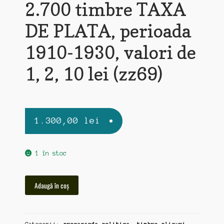
2.700 timbre TAXA
DE PLATA, perioada
1910-1930, valori de
1, 2, 10 lei (zz69)
1.300,00
lei
1 în stoc
Cantitate
Adaugă în coș
2.700
timbre
TAXA
Categorii:
propaganda-politica
,
timbre-plicuri-