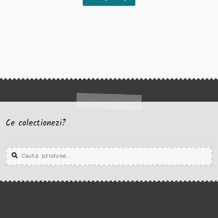
Ce colectionezi?
Caută
Caută
după: