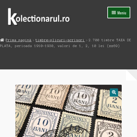
Sari
Sari
Meniu
la
la
navigare
conținut
Acasa
Prima pagină
timbre-plicuri-scrisori
2.700 timbre TAXA DE
Extinde
PLATA, perioada 1910-1930, valori de 1, 2, 10 lei (zz69)
Magazin
meniul
copil
Capsula Timpului
Blog
Contact