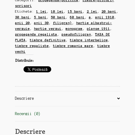
DE
scrisori
PLATA,
Etichete:
1 lei
,
10 lei
,
15 bani
,
2 lei
,
20 bani
,
perioada
30 bani
,
5 bani
,
50 bani
,
60 bani
,
a
,
anii 1910
,
1910-
anii 20
,
anii 30
,
filigran)
,
hartie albastrui-
1930,
verzuie
,
hartie verzui
,
monogram
,
planse 1911
,
valori
propaganda regalista
,
pseudofiligran
,
TAXA DE
de
PLATA
,
timbre definitive
,
timbre interbelice
,
timbre regaliste
,
timbre romania mare
,
timbre
1,
vechi
2,
10
Distribuie:
lei
(zz69)
Descriere
Recenzii (0)
Descriere