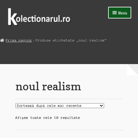
Sari
Sari
Meniu
la
la
navigare
conținut
Acasa
Prima pagină
Produse etichetate „noul realism”
Extinde
Magazin
meniul
copil
Capsula Timpului
Blog
noul realism
Contact
Sortat
Afișez toate cele 10 rezultate
după
cele
mai