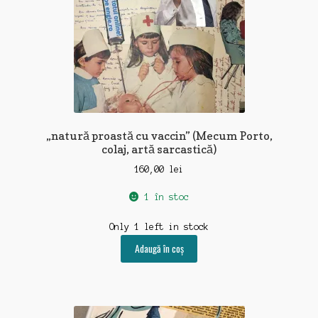
„natură proastă cu vaccin” (Mecum Porto,
colaj, artă sarcastică)
160,00
lei
1 în stoc
Only 1 left in stock
Adaugă în coș