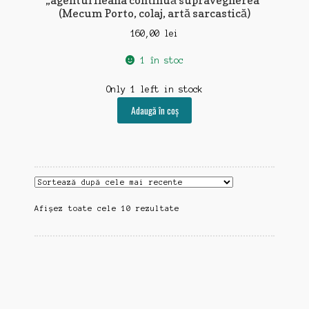
„agentul Ileana continuă supravegherea”
(Mecum Porto, colaj, artă sarcastică)
160,00
lei
1 în stoc
Only 1 left in stock
Adaugă în coș
Sortat
Afișez toate cele 10 rezultate
după
cele
mai
recente