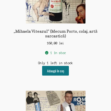
„Mihaela Viteazul” (Mecum Porto, colaj, artă
sarcastică)
160,00
lei
1 în stoc
Only 1 left in stock
Adaugă în coș