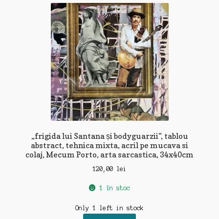
recente
„frigida lui Santana și bodyguarzii”, tablou
abstract, tehnica mixta, acril pe mucava si
colaj, Mecum Porto, arta sarcastica, 34x40cm
120,00
lei
1 în stoc
Only 1 left in stock