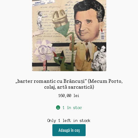
„barter romantic cu Brâncuși” (Mecum Porto,
colaj, artă sarcastică)
160,00
lei
1 în stoc
Only 1 left in stock
Adaugă în coș