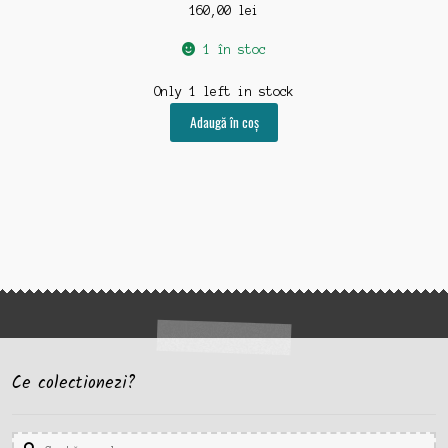
160,00
lei
1 în stoc
Only 1 left in stock
Adaugă în coș
Ce colectionezi?
Caută
Caută