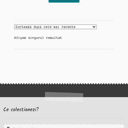
Afișez singurul rezultat
Ce colectionezi?
Caută
Caută