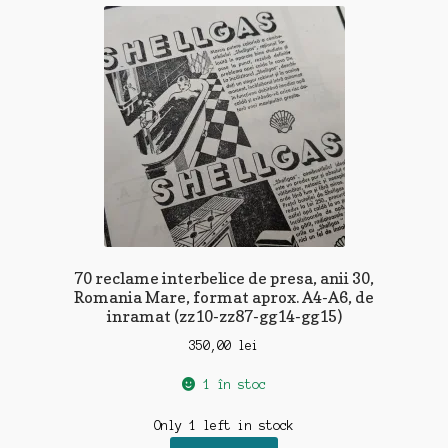
70 reclame interbelice de presa, anii 30,
Romania Mare, format aprox. A4-A6, de
inramat (zz10-zz87-gg14-gg15)
350,00
lei
1 în stoc
Only 1 left in stock