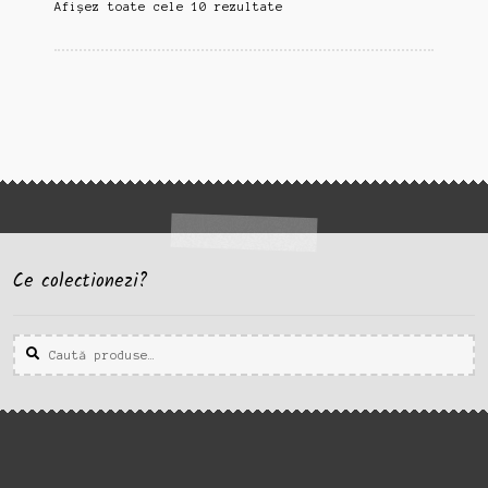
Sortat
Afișez toate cele 10 rezultate
după
cele
mai
recente
Ce colectionezi?
Caută
Caută
după: