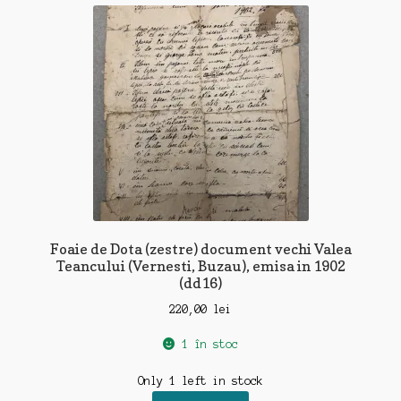
recente
Foaie de Dota (zestre) document vechi Valea
Teancului (Vernesti, Buzau), emisa in 1902
(dd16)
220,00
lei
1 în stoc
Only 1 left in stock