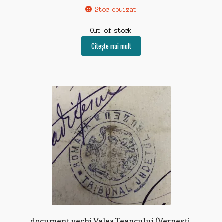
Stoc epuizat
Out of stock
Citește mai mult
document vechi Valea Teancului (Vernesti,