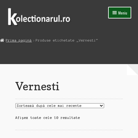
Sari
Sari
Meniu
la
la
navigare
conținut
Acasa
Prima pagină
Produse etichetate „Vernesti”
Extinde
Magazin
meniul
copil
Capsula Timpului
Blog
Vernesti
Contact
Sortat
Afișez toate cele 10 rezultate
după
cele
mai